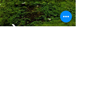
wirtschaftswissenschaftlichen fakultät
der johannes kepler universität linz
corporate design & website
creation cf
schmuckerzeugung
corporate design