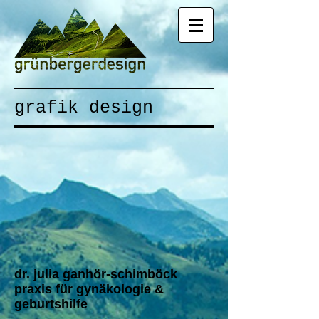
grafik design
dr. julia ganhör-schimböck
praxis für gynäkologie &
geburtshilfe