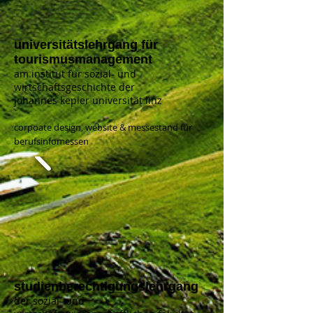
universitätslehrgang für
tourismusmanagement
am institut für sozial- und
wirtschaftsgeschichte der
johannes kepler universität linz
corpoate design, website & messestand für
berufsinfomessen
studienberechtigungslehrgang
der sozial- und