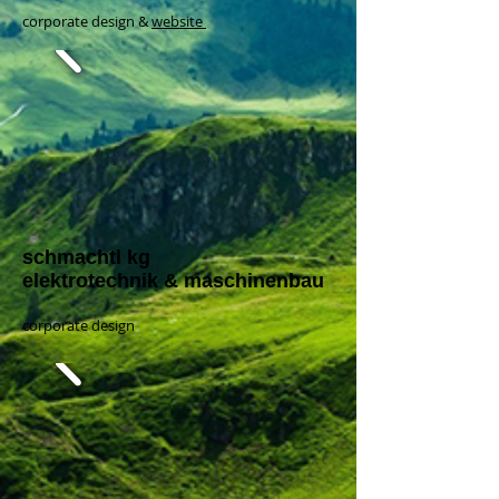
corporate design &
website
schmachtl kg
elektrotechnik & maschinenbau
corporate design